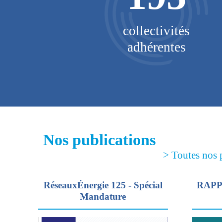
o-GNV
collectivités
rance
adhérentes
Nos publications
> Toutes nos 
RéseauxÉnergie 125 - Spécial
RAPP
Mandature