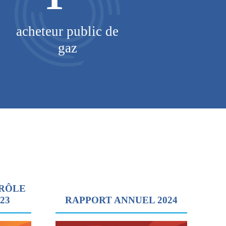
acheteur public de
km d
gaz
TRÔLE
023
RAPPORT ANNUEL 2024