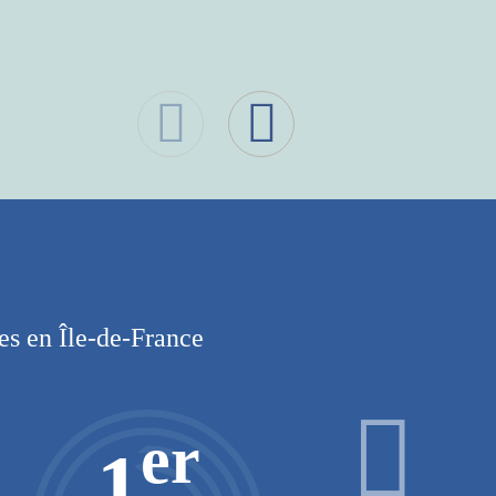
AMIF « SERVICES PUBLICS URBAINS
 »
les en Île-de-France
er
1