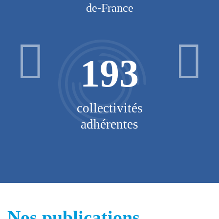
de-France
193
V
collectivités
adhérentes
Nos publications