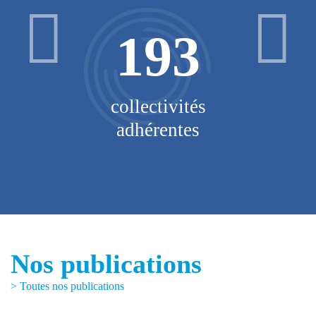
93
5,9
ctivités
millions
rentes
d'habitants
Nos publications
> Toutes nos publications