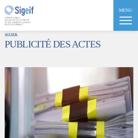
Aller
au
MENU
contenu
principal
ACCUEIL
PUBLICITÉ DES ACTES