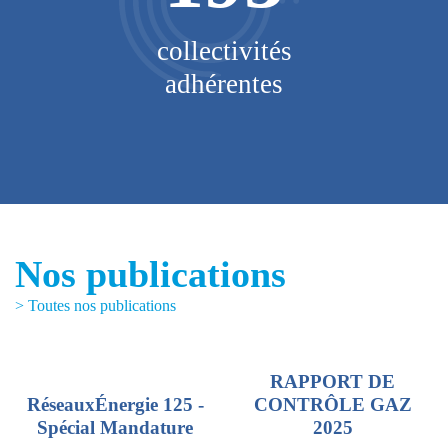
V
collectivités
adhérentes
Nos publications
> Toutes nos publications
RAPPORT DE
RéseauxÉnergie 125 -
CONTRÔLE GAZ
Spécial Mandature
2025