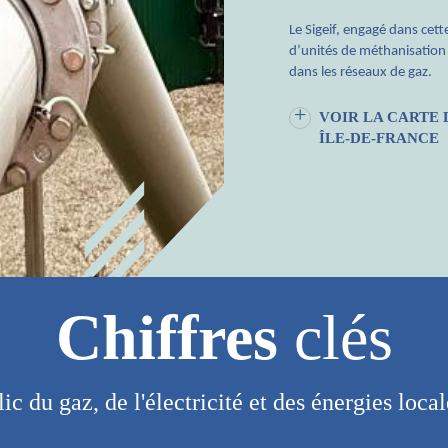
Le Sigeif, engagé dans ce
d’unités de méthanisation
dans les réseaux de gaz.
VOIR LA CARTE 
ÎLE-DE-FRANCE
Chiffres
clés
lic du gaz, de l'électricité et des énergies loca