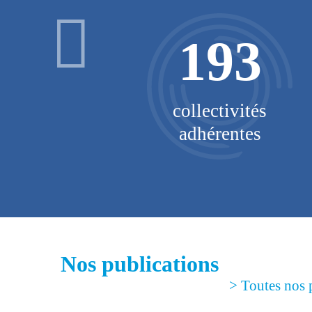
193
o-GNV
collectivités
rance
adhérentes
Nos publications
> Toutes nos 