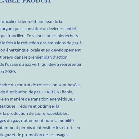
LABLE PRODUIT
utions innovantes, le Sigeif s’investit
prouvé en février 2025, à l’unanimité, le
articulier le biométhane issu de la
u biométhane de deuxième génération,
ion financière à un fonds d'investissement
organiques, constitue un levier essentiel
cation et la gazéification hydrothermale.
ancer des solutions liées à la décarbonation
que francilien. En valorisant les biodéchets
tique notamment dans les gaz renouvelables.
 à la fois à la réduction des émissions de gaz à
du « Cercle francilien des nouveaux gaz
ction énergétique locale et au développement
 et NaTran, ce consortium, constitué d’une
mise à profit pour travailler avec GRDF et
itoire francilien, vise à lever les obstacles
du Fonds Île-de-France Décarbonation. Les
st prévu dans le premier plan d'action
ires pour promouvoir et développer des
ront à des sociétés matures proposant une
de l’usage du gaz vert, qui devra représenter
ilières innovantes peuvent contribuer à
ur permettre une nouvelle phase de leur
en 2030.
e gaz renouvelable en valorisant d’autres
hanisables.
e cadre du contrat de concession sont basées
 de distribution de gaz « FASTE » (fiable,
si à la filière hydrogène, notamment pour la
oucle locale de distribution d’hydrogène.
e en matière de transition énergétique. Il
tégiques : réduire et optimiser la
la production de gaz renouvelables,
ges du gaz, notamment pour la mobilité
tamment permis d’intensifier les efforts en
biogaz et de promotion de ses usages.