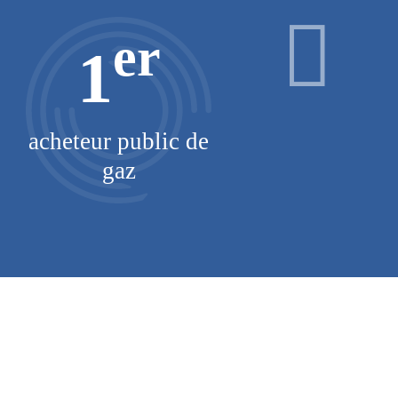
er
1
acheteur public de
km d
gaz