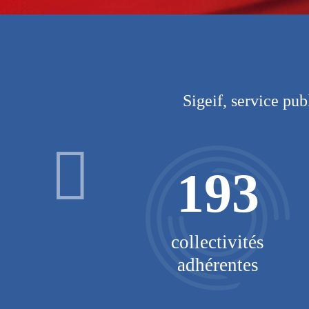
Sigeif, service pub
193
o-GNV
collectivités
rance
adhérentes