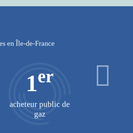
les en Île-de-France
er
1
acheteur public de
km d
gaz