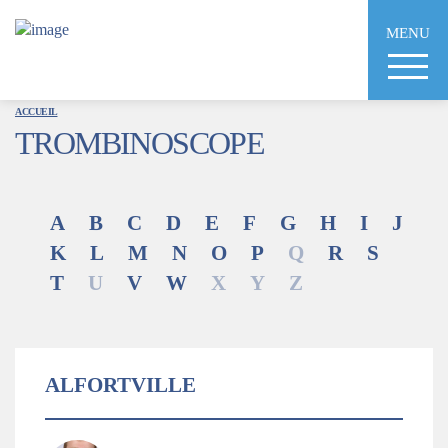
Aller
au
MENU
contenu
principal
ACCUEIL
TROMBINOSCOPE
A
B
C
D
E
F
G
H
I
J
K
L
M
N
O
P
Q
R
S
T
U
V
W
X
Y
Z
ALFORTVILLE