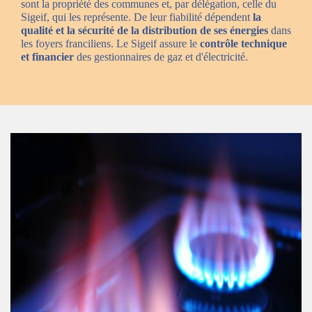
sont la propriété des communes et, par délégation, celle du
Sigeif, qui les représente. De leur fiabilité dépendent
la
qualité et la sécurité de la distribution de ses énergies
dans
les foyers franciliens. Le Sigeif assure le
contrôle technique
et financier
des gestionnaires de gaz et d'électricité.