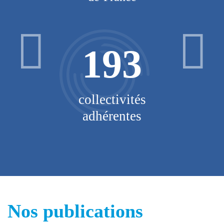
5,9
millions
d'habitants
Nos publications