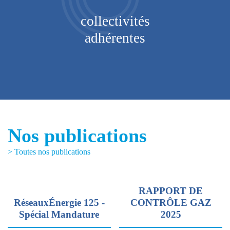
V
collectivités
adhérentes
Nos publications
> Toutes nos publications
RAPPORT DE
RéseauxÉnergie 125 -
CONTRÔLE GAZ
Spécial Mandature
2025