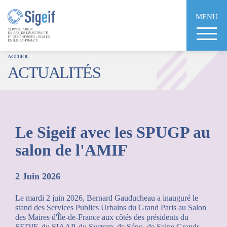
Aller
au
MENU
contenu
principal
ACCUEIL
ACTUALITÉS
Le Sigeif avec les SPUGP au
salon de l'AMIF
2 Juin 2026
Le mardi 2 juin 2026, Bernard Gauducheau a inauguré le
stand des Services Publics Urbains du Grand Paris au Salon
des Maires d'Île-de-France aux côtés des présidents du
SEDIF, du SIAAP, du Syctom, de Séno, de Seine Grands