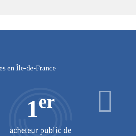
les en Île-de-France
er
1
acheteur public de
km d