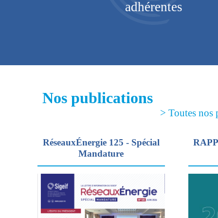
rance
adhérentes
Nos publications
> Toutes nos 
RéseauxÉnergie 125 - Spécial
RAPP
Mandature