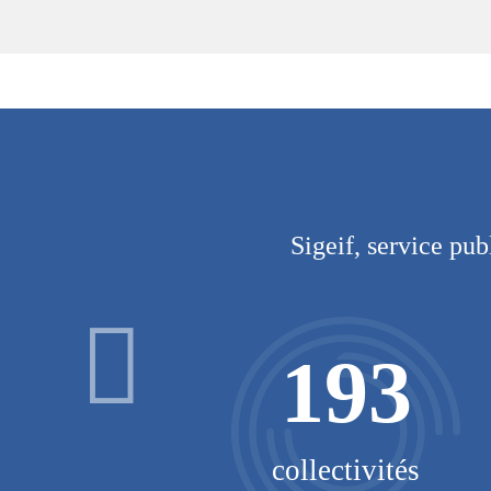
Sigeif, service pub
193
o-GNV
collectivités