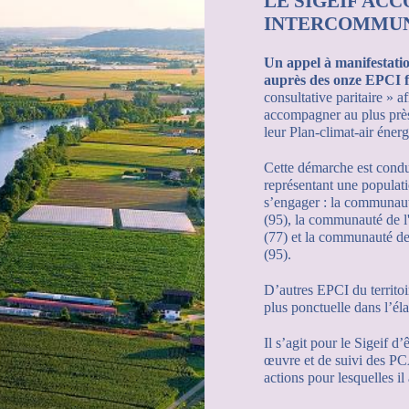
LE SIGEIF AC
INTERCOMMUN
Un appel à manifestation
auprès des onze EPCI 
consultative paritaire » af
accompagner au plus près
leur Plan-climat-air éner
Cette démarche est condui
représentant une populati
s’engager : la communau
(95), la communauté de l
(77) et la communauté de 
(95).
D’autres EPCI du territo
plus ponctuelle dans l’é
Il s’agit pour le Sigeif d
œuvre et de suivi des PC
actions pour lesquelles il 